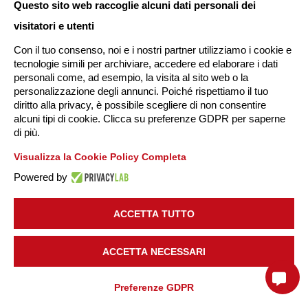
Questo sito web raccoglie alcuni dati personali dei
incassi e gestione operativa dei punti vendita
in modo
visitatori e utenti
strutturato e integrato con i processi gestionali e
Con il tuo consenso, noi e i nostri partner utilizziamo i cookie e
amministrativi di
ESOLVER
, la nostra soluzione software
tecnologie simili per archiviare, accedere ed elaborare i dati
ERP per le imprese di tutti i settori.
personali come, ad esempio, la visita al sito web o la
personalizzazione degli annunci. Poiché rispettiamo il tuo
diritto alla privacy, è possibile scegliere di non consentire
Quando emetti dal tuo gestionale di cassa scontrini,
alcuni tipi di cookie. Clicca su preferenze GDPR per saperne
documenti fiscali e ricevute, MyCashUp Revolution
di più.
trasferisce in ESOLVER tutte le informazioni rilevanti, come
Visualizza la Cookie Policy Completa
data, ora, dettaglio degli articoli venduti, modalità di
Powered by
pagamento. In questo modo
allinei in automatico su
ESOLVER i dati di vendite, incassi, magazzino e
ACCETTA TUTTO
contabilità
, riduci le attività manuali e hai a disposizione
informazioni sempre coerenti per analisi e bilanci.
ACCETTA NECESSARI
Con MyCashUp Revolution puoi:
Preferenze GDPR
emettere
scontrini, documenti fiscali, preconti e