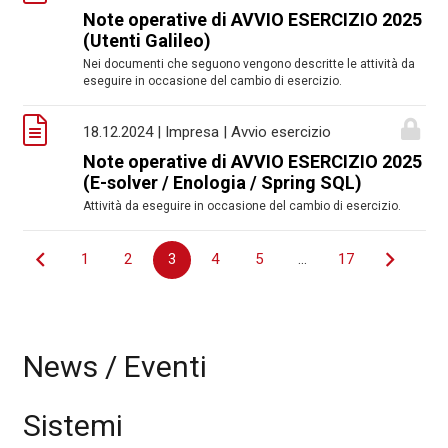
Note operative di AVVIO ESERCIZIO 2025
(Utenti Galileo)
Nei documenti che seguono vengono descritte le attività da
eseguire in occasione del cambio di esercizio.
18.12.2024 | Impresa | Avvio esercizio
Note operative di AVVIO ESERCIZIO 2025
(E-solver / Enologia / Spring SQL)
Attività da eseguire in occasione del cambio di esercizio.
Navigazione
1
2
3
4
5
…
17
articoli
News / Eventi
Sistemi