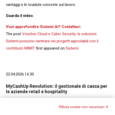
vantaggi e le ricadute concrete sul lavoro.
Guarda il video.
Vuoi approfondire Sistemi AI? Contattaci.
The post
Voucher Cloud e Cyber Security: le soluzioni
Sistemi possono rientrare nei progetti agevolabili con il
contributo MIMIT
first appeared on
Sistemi
.
22.04.2026 | 6:30
MyCashUp Revolution: il gestionale di cassa per
le aziende retail e hospitality
Rifiuta cookie non necessari ✕
MyCashUp Revolution
è il gestionale di cassa pensato per
le aziende retail e hospitality che vogliono
gestire vendite,