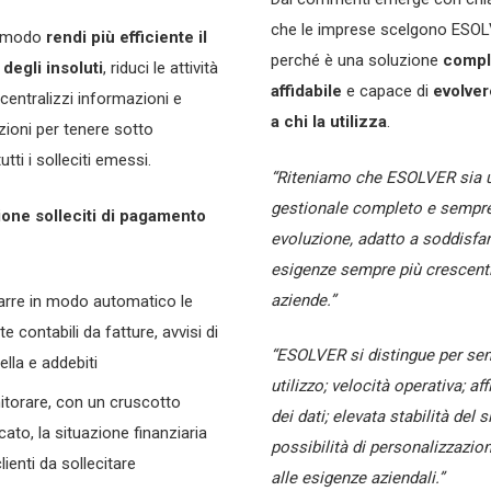
che le imprese scelgono ESO
o modo
rendi più efficiente il
perché è una soluzione
compl
degli insoluti
, riduci le attività
affidabile
e capace di
evolver
centralizzi informazioni e
a chi la utilizza
.
ioni per tenere sotto
utti i solleciti emessi.
“Riteniamo che ESOLVER sia 
gestionale completo e sempre
ione solleciti di pagamento
evoluzione, adatto a soddisfar
esigenze sempre più crescenti
aziende.”
arre in modo automatico le
te contabili da fatture, avvisi di
“ESOLVER si distingue per sem
ella e addebiti
utilizzo; velocità operativa; aff
torare, con un cruscotto
dei dati; elevata stabilità del 
cato, la situazione finanziaria
possibilità di personalizzazio
lienti da sollecitare
alle esigenze aziendali.”