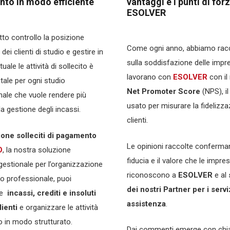
to in modo efficiente
vantaggi e i punti di forz
ESOLVER
to controllo la posizione
Come ogni anno, abbiamo racco
 dei clienti di studio e gestire in
sulla soddisfazione delle impr
ale le attività di sollecito è
lavorano con
ESOLVER
con i
ale per ogni studio
Net Promoter
Score
(NPS), il
nale che vuole rendere più
usato per misurare la fidelizza
la gestione degli incassi.
clienti.
ione solleciti di pagamento
Le opinioni raccolte conferma
O
, la nostra soluzione
fiducia e il valore che le impre
estionale per l’organizzazione
riconoscono a
ESOLVER
e al
io professionale, puoi
dei nostri Partner per i servi
re
incassi, crediti e insoluti
assistenza
.
lienti
e organizzare le attività
o in modo strutturato.
Dai commenti emerge con chi