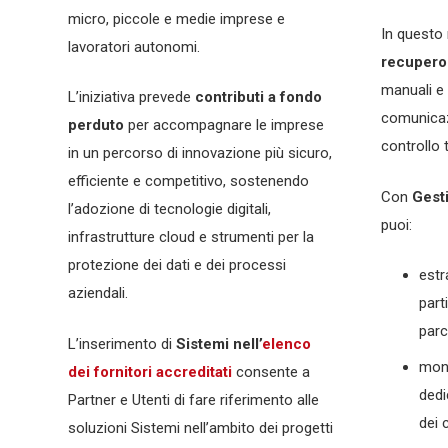
micro, piccole e medie imprese e
In quest
lavoratori autonomi.
recupero 
manuali e 
L’iniziativa prevede
contributi a fondo
comunicaz
perduto
per accompagnare le imprese
controllo t
in un percorso di innovazione più sicuro,
efficiente e competitivo, sostenendo
Con
Gest
l’adozione di tecnologie digitali,
puoi:
infrastrutture cloud e strumenti per la
protezione dei dati e dei processi
estr
aziendali.
parti
parc
L’inserimento di
Sistemi nell’
elenco
moni
dei fornitori accreditati
consente a
dedi
Partner e Utenti di fare riferimento alle
dei c
soluzioni Sistemi nell’ambito dei progetti