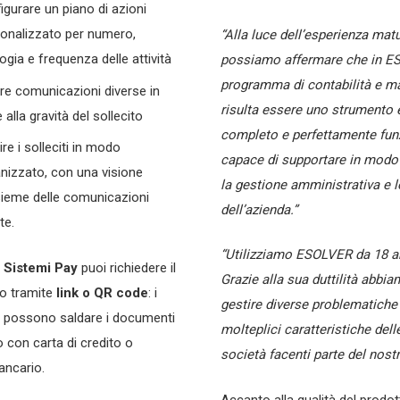
igurare un piano di azioni
onalizzato per numero,
“Alla luce dell’esperienza matu
logia e frequenza delle attività
possiamo affermare che in ES
programma di contabilità e m
are comunicazioni diverse in
risulta essere uno strumento e
 alla gravità del sollecito
completo e perfettamente funz
ire i solleciti in modo
capace di supportare in modo
nizzato, con una visione
la gestione amministrativa e l
sieme delle comunicazioni
dell’azienda.”
te.
“Utilizziamo ESOLVER da 18 a
n
Sistemi Pay
puoi richiedere il
Grazie alla sua duttilità abbi
o tramite
link o QR code
: i
gestire diverse problematiche 
ti possono saldare i documenti
molteplici caratteristiche dell
to con carta di credito o
società facenti parte del nost
ancario.
Accanto alla qualità del prodotto