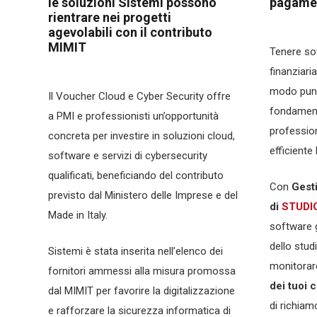
le soluzioni Sistemi possono
pagamen
rientrare nei progetti
agevolabili con il contributo
MIMIT
Tenere sot
finanziaria
modo puntu
Il Voucher Cloud e Cyber Security offre
fondament
a PMI e professionisti un’opportunità
professio
concreta per investire in soluzioni cloud,
efficiente 
software e servizi di cybersecurity
qualificati, beneficiando del contributo
Con
Gest
previsto dal Ministero delle Imprese e del
di
STUDI
Made in Italy.
software g
dello stud
Sistemi è stata inserita nell’elenco dei
monitora
fornitori ammessi alla misura promossa
dei tuoi c
dal MIMIT per favorire la digitalizzazione
di richiam
e rafforzare la sicurezza informatica di