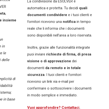
La condivisione da ESOLVER è
LVER
automatica e protetta. Tu decidi
quali
eta
,
documenti condividere
e i tuoi clienti e
e insieme
fornitori ricevono una
notifica
in tempo
reale che li informa che i documenti
sono disponibili nell’area a loro riservata.
un
 in
Inoltre, grazie alle funzionalità integrate
e le
puoi inviare
richieste di firma, di presa
 delle
visione o di approvazione
dei
documenti
da remoto e in totale
sicurezza
. I tuoi clienti e fornitori
plicità di
ricevono un link via e‑mail per
idabilità
confermare o sottoscrivere i documenti
sistema;
in modo semplice e immediato.
ne in base
Vuoi approfondire? Contattaci
.