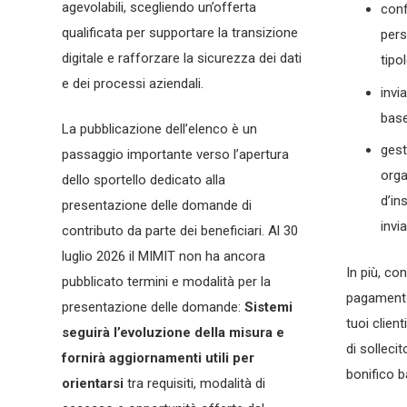
agevolabili, scegliendo un’offerta
conf
qualificata per supportare la transizione
pers
digitale e rafforzare la sicurezza dei dati
tipo
e dei processi aziendali.
invi
base
La pubblicazione dell’elenco è un
gest
passaggio importante verso l’apertura
orga
dello sportello dedicato alla
d’in
presentazione delle domande di
invia
contributo da parte dei beneficiari. Al 30
luglio 2026 il MIMIT non ha ancora
In più, co
pubblicato termini e modalità per la
pagament
presentazione delle domande:
Sistemi
tuoi clien
seguirà l’evoluzione della misura e
di solleci
fornirà aggiornamenti utili per
bonifico b
orientarsi
tra requisiti, modalità di