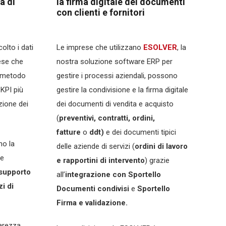
a di
la firma digitale dei documenti
con clienti e fornitori
lto i dati
Le imprese che utilizzano
ESOLVER
, la
ese che
nostra soluzione software ERP per
l metodo
gestire i processi aziendali, possono
 KPI più
gestire la condivisione e la firma digitale
zione dei
dei documenti di vendita e acquisto
(
preventivi, contratti, ordini,
fatture
o
ddt)
e dei documenti tipici
no la
delle aziende di servizi (
ordini di lavoro
se
e rapportini di intervento
) grazie
supporto
all’
integrazione con Sportello
zi di
Documenti condivisi
e
Sportello
Firma e validazione.
arezza