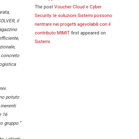
The post
Voucher Cloud e Cyber
rata,
Security: le soluzioni Sistemi possono
OLVER, il
rientrare nei progetti agevolabili con il
agazzino
contributo MIMIT
first appeared on
fficiente,
Sistemi
.
ionale,
 concreto
ogistica
nni.
amo potuto
inerenti
e 16
ro gruppo.”
, i clienti