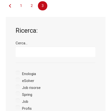
Navigazione
1
2
3
articoli
Ricerca:
Cerca...
Enologia
eSolver
Job risorse
Spring
Job
Profis