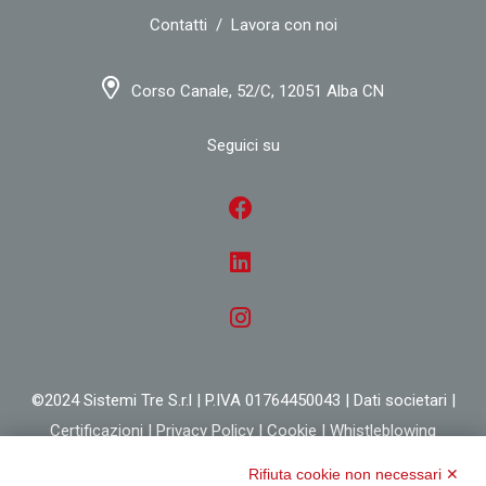
Contatti
/
Lavora con noi
Corso Canale, 52/C, 12051 Alba CN
Seguici su
©2024 Sistemi Tre S.r.l | P.IVA 01764450043 |
Dati societari
|
Certificazioni
|
Privacy Policy
|
Cookie
|
Whistleblowing
Rifiuta cookie non necessari ✕