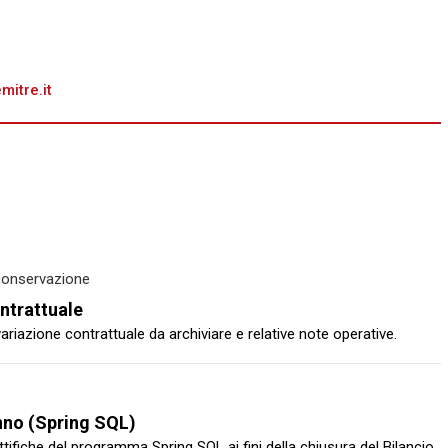
itre.it
 conservazione
ntrattuale
ariazione contrattuale da archiviare e relative note operative.
anno (Spring SQL)
ttifiche del programma Spring SQL ai fini della chiusura del Bilancio