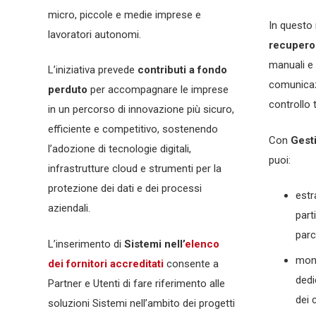
micro, piccole e medie imprese e
In quest
lavoratori autonomi.
recupero 
manuali e 
L’iniziativa prevede
contributi a fondo
comunicaz
perduto
per accompagnare le imprese
controllo t
in un percorso di innovazione più sicuro,
efficiente e competitivo, sostenendo
Con
Gest
l’adozione di tecnologie digitali,
puoi:
infrastrutture cloud e strumenti per la
protezione dei dati e dei processi
estr
aziendali.
parti
parc
L’inserimento di
Sistemi nell’
elenco
moni
dei fornitori accreditati
consente a
dedi
Partner e Utenti di fare riferimento alle
dei c
soluzioni Sistemi nell’ambito dei progetti