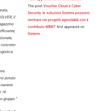
The post
Voucher Cloud e Cyber
rata,
Security: le soluzioni Sistemi possono
OLVER, il
rientrare nei progetti agevolabili con il
agazzino
contributo MIMIT
first appeared on
fficiente,
Sistemi
.
ionale,
 concreto
ogistica
nni.
amo potuto
inerenti
e 16
ro gruppo.”