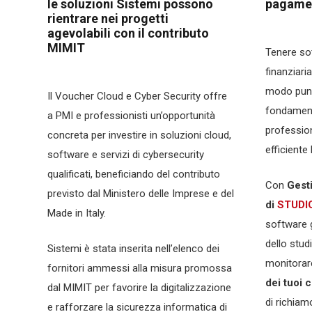
le soluzioni Sistemi possono
pagamen
rientrare nei progetti
agevolabili con il contributo
MIMIT
Tenere sot
finanziaria
modo puntu
Il Voucher Cloud e Cyber Security offre
fondament
a PMI e professionisti un’opportunità
professio
concreta per investire in soluzioni cloud,
efficiente 
software e servizi di cybersecurity
qualificati, beneficiando del contributo
Con
Gest
previsto dal Ministero delle Imprese e del
di
STUDI
Made in Italy.
software g
dello stud
Sistemi è stata inserita nell’elenco dei
monitora
fornitori ammessi alla misura promossa
dei tuoi c
dal MIMIT per favorire la digitalizzazione
di richiam
e rafforzare la sicurezza informatica di