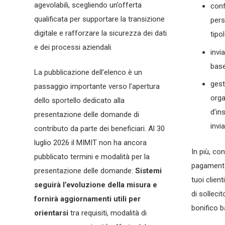
agevolabili, scegliendo un’offerta
conf
qualificata per supportare la transizione
pers
digitale e rafforzare la sicurezza dei dati
tipo
e dei processi aziendali.
invi
base
La pubblicazione dell’elenco è un
gest
passaggio importante verso l’apertura
orga
dello sportello dedicato alla
d’in
presentazione delle domande di
invia
contributo da parte dei beneficiari. Al 30
luglio 2026 il MIMIT non ha ancora
In più, co
pubblicato termini e modalità per la
pagament
presentazione delle domande:
Sistemi
tuoi clien
seguirà l’evoluzione della misura e
di solleci
fornirà aggiornamenti utili per
bonifico b
orientarsi
tra requisiti, modalità di