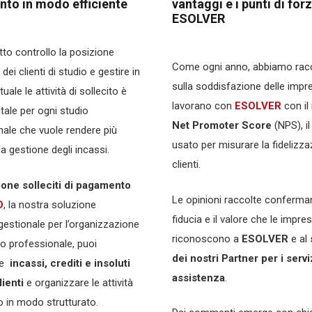
to in modo efficiente
vantaggi e i punti di forz
ESOLVER
to controllo la posizione
Come ogni anno, abbiamo racco
 dei clienti di studio e gestire in
sulla soddisfazione delle impr
ale le attività di sollecito è
lavorano con
ESOLVER
con i
ale per ogni studio
Net Promoter
Score
(NPS), il
nale che vuole rendere più
usato per misurare la fidelizza
la gestione degli incassi.
clienti.
ione solleciti di pagamento
Le opinioni raccolte conferma
O
, la nostra soluzione
fiducia e il valore che le impre
estionale per l’organizzazione
riconoscono a
ESOLVER
e al
io professionale, puoi
dei nostri Partner per i servi
re
incassi, crediti e insoluti
assistenza
.
lienti
e organizzare le attività
o in modo strutturato.