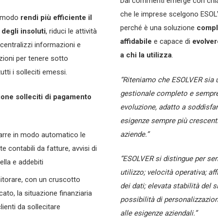
Dai commenti emerge con chi
che le imprese scelgono ESO
o modo
rendi più efficiente il
perché è una soluzione
compl
degli insoluti
, riduci le attività
affidabile
e capace di
evolver
centralizzi informazioni e
a chi la utilizza
.
ioni per tenere sotto
utti i solleciti emessi.
“Riteniamo che ESOLVER sia 
gestionale completo e sempre
ione solleciti di pagamento
evoluzione, adatto a soddisfar
esigenze sempre più crescenti
aziende.”
arre in modo automatico le
te contabili da fatture, avvisi di
“ESOLVER si distingue per sem
ella e addebiti
utilizzo; velocità operativa; aff
torare, con un cruscotto
dei dati; elevata stabilità del 
cato, la situazione finanziaria
possibilità di personalizzazio
lienti da sollecitare
alle esigenze aziendali.”