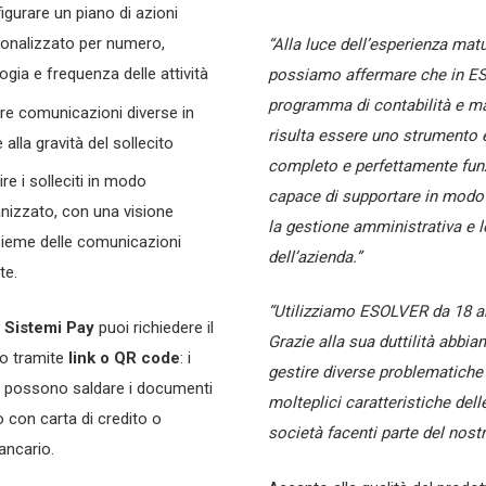
igurare un piano di azioni
onalizzato per numero,
“Alla luce dell’esperienza matu
logia e frequenza delle attività
possiamo affermare che in ES
programma di contabilità e m
are comunicazioni diverse in
risulta essere uno strumento e
 alla gravità del sollecito
completo e perfettamente funz
ire i solleciti in modo
capace di supportare in modo
nizzato, con una visione
la gestione amministrativa e l
sieme delle comunicazioni
dell’azienda.”
te.
“Utilizziamo ESOLVER da 18 a
n
Sistemi Pay
puoi richiedere il
Grazie alla sua duttilità abbi
o tramite
link o QR code
: i
gestire diverse problematiche 
ti possono saldare i documenti
molteplici caratteristiche dell
to con carta di credito o
società facenti parte del nost
ancario.