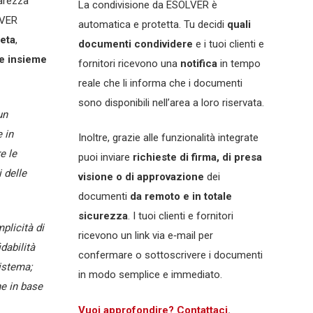
arezza
La condivisione da ESOLVER è
LVER
automatica e protetta. Tu decidi
quali
eta
,
documenti condividere
e i tuoi clienti e
e insieme
fornitori ricevono una
notifica
in tempo
reale che li informa che i documenti
sono disponibili nell’area a loro riservata.
un
 in
Inoltre, grazie alle funzionalità integrate
e le
puoi inviare
richieste di firma, di presa
 delle
visione o di approvazione
dei
documenti
da remoto e in totale
sicurezza
. I tuoi clienti e fornitori
plicità di
ricevono un link via e‑mail per
idabilità
confermare o sottoscrivere i documenti
sistema;
in modo semplice e immediato.
ne in base
Vuoi approfondire? Contattaci
.