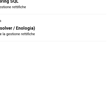
Spring SQL
estione rettifiche
a
Esolver / Enologia)
e la gestione rettifiche