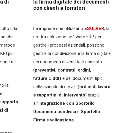
a di
la firma digitale dei documenti
con clienti e fornitori
lto i dati
Le imprese che utilizzano
ESOLVER
, la
ese che
nostra soluzione software ERP per
l metodo
gestire i processi aziendali, possono
 KPI più
gestire la condivisione e la firma digitale
zione dei
dei documenti di vendita e acquisto
(
preventivi, contratti, ordini,
fatture
o
ddt)
e dei documenti tipici
no la
delle aziende di servizi (
ordini di lavoro
se
e rapportini di intervento
) grazie
supporto
all’
integrazione con Sportello
zi di
Documenti condivisi
e
Sportello
Firma e validazione.