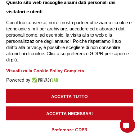
graduale in base alla dimensione aziendale, con le
prime
Questo sito web raccoglie alcuni dati personali dei
scadenze previste dal 2027
.
visitatori e utenti
Con il tuo consenso, noi e i nostri partner utilizziamo i cookie e
JOB
, la nostra soluzione per l’amministrazione del personale,
tecnologie simili per archiviare, accedere ed elaborare i dati
mette a disposizione le
informazioni anagrafiche e
personali come, ad esempio, la visita al sito web o la
contrattuali rilevanti per questi adempimenti
: qualifica,
personalizzazione degli annunci. Poiché rispettiamo il tuo
diritto alla privacy, è possibile scegliere di non consentire
mansione, livello di inquadramento, contratto applicato, data
alcuni tipi di cookie. Clicca su preferenze GDPR per saperne
di assunzione e dettaglio delle componenti retributive. Un
di più.
patrimonio di dati strutturato e sempre aggiornato, a
Visualizza la Cookie Policy Completa
supporto sia delle aziende che gestiscono internamente
Powered by
l’amministrazione del personale, sia degli studi professionali
che operano per conto dei clienti.
ACCETTA TUTTO
Con
Sportello BI
, i dati presenti in JOB diventano indicatori,
ACCETTA NECESSARI
viste di sintesi e analisi dedicate che permettono a imprese e
professionisti di leggere il quadro retributivo in modo
Preferenze GDPR
strutturato, monitorare gli scostamenti tra categorie e