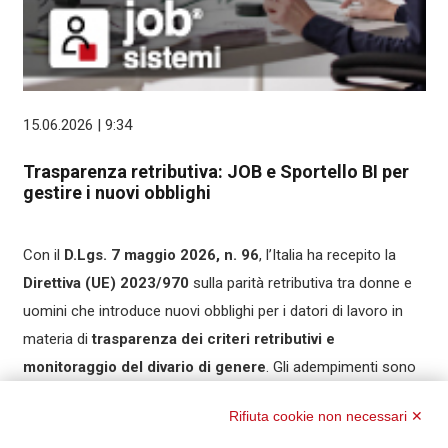
15.06.2026 | 9:34
Trasparenza retributiva: JOB e Sportello BI per
gestire i nuovi obblighi
Con il
D.Lgs. 7 maggio 2026, n. 96
, l’Italia ha recepito la
Direttiva (UE) 2023/970
sulla parità retributiva tra donne e
uomini che introduce nuovi obblighi per i datori di lavoro in
materia di
trasparenza dei criteri retributivi e
monitoraggio del divario di genere
. Gli adempimenti sono
operativi dal 7 giugno 2026 per tutte le aziende, mentre il
Rifiuta cookie non necessari ✕
reporting sul divario retributivo sarà introdotto in modo