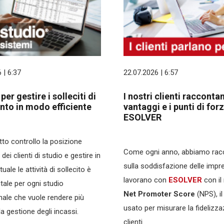
 | 6:37
22.07.2026 | 6:57
er gestire i solleciti di
I nostri clienti raccontan
to in modo efficiente
vantaggi e i punti di forz
ESOLVER
to controllo la posizione
Come ogni anno, abbiamo racco
 dei clienti di studio e gestire in
sulla soddisfazione delle impr
ale le attività di sollecito è
lavorano con
ESOLVER
con i
ale per ogni studio
Net Promoter
Score
(NPS), il
nale che vuole rendere più
usato per misurare la fidelizza
la gestione degli incassi.
clienti.