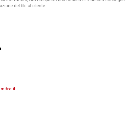
zione del file al cliente.
i.
itre.it