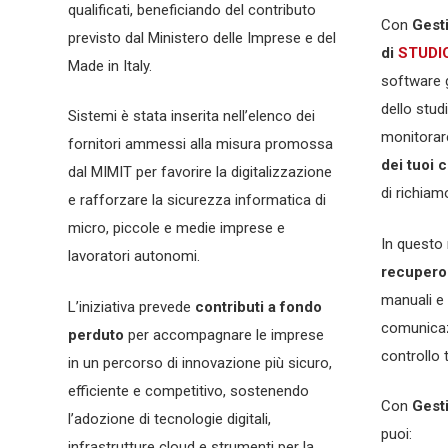
qualificati, beneficiando del contributo
Con
Gest
previsto dal Ministero delle Imprese e del
di
STUDI
Made in Italy.
software g
dello stud
Sistemi è stata inserita nell’elenco dei
monitora
fornitori ammessi alla misura promossa
dei tuoi c
dal MIMIT per favorire la digitalizzazione
di richiam
e rafforzare la sicurezza informatica di
micro, piccole e medie imprese e
In quest
lavoratori autonomi.
recupero 
manuali e 
L’iniziativa prevede
contributi a fondo
comunicaz
perduto
per accompagnare le imprese
controllo t
in un percorso di innovazione più sicuro,
efficiente e competitivo, sostenendo
Con
Gest
l’adozione di tecnologie digitali,
puoi:
infrastrutture cloud e strumenti per la