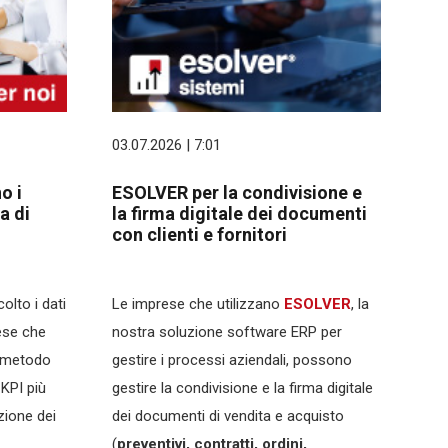
03.07.2026 | 7:01
o i
ESOLVER per la condivisione e
a di
la firma digitale dei documenti
con clienti e fornitori
lto i dati
Le imprese che utilizzano
ESOLVER
, la
ese che
nostra soluzione software ERP per
l metodo
gestire i processi aziendali, possono
 KPI più
gestire la condivisione e la firma digitale
zione dei
dei documenti di vendita e acquisto
(
preventivi, contratti, ordini,