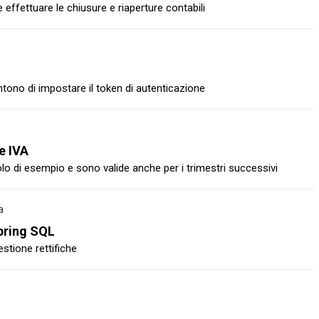
fettuare le chiusure e riaperture contabili
tono di impostare il token di autenticazione
e IVA
itolo di esempio e sono valide anche per i trimestri successivi
a
Spring SQL
estione rettifiche