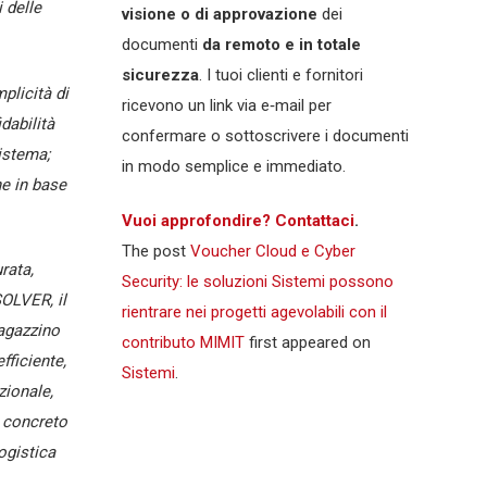
 delle
visione o di approvazione
dei
documenti
da remoto e in totale
sicurezza
. I tuoi clienti e fornitori
plicità di
ricevono un link via e‑mail per
idabilità
confermare o sottoscrivere i documenti
sistema;
in modo semplice e immediato.
ne in base
Vuoi approfondire? Contattaci
.
The post
Voucher Cloud e Cyber
rata,
Security: le soluzioni Sistemi possono
OLVER, il
rientrare nei progetti agevolabili con il
agazzino
contributo MIMIT
first appeared on
fficiente,
Sistemi
.
ionale,
 concreto
ogistica