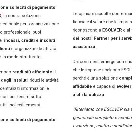
ione solleciti di pagamento
Le opinioni raccolte conferma
O
, la nostra soluzione
fiducia e il valore che le impre
estionale per l’organizzazione
riconoscono a
ESOLVER
e al
io professionale, puoi
dei nostri Partner per i servi
re
incassi, crediti e insoluti
assistenza
.
lienti
e organizzare le attività
o in modo strutturato.
Dai commenti emerge con chi
che le imprese scelgono ESO
o modo
rendi più efficiente il
perché è una soluzione
compl
degli insoluti
, riduci le attività
affidabile
e capace di
evolver
centralizzi informazioni e
a chi la utilizza
.
ioni per tenere sotto
utti i solleciti emessi.
“Riteniamo che ESOLVER sia 
gestionale completo e sempre
ione solleciti di pagamento
evoluzione, adatto a soddisfar