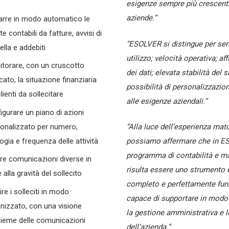
esigenze sempre più crescenti
aziende.”
arre in modo automatico le
te contabili da fatture, avvisi di
“ESOLVER si distingue per sem
ella e addebiti
utilizzo; velocità operativa; aff
torare, con un cruscotto
dei dati; elevata stabilità del 
cato, la situazione finanziaria
possibilità di personalizzazio
lienti da sollecitare
alle esigenze aziendali.”
igurare un piano di azioni
onalizzato per numero,
“Alla luce dell’esperienza matu
logia e frequenza delle attività
possiamo affermare che in ES
programma di contabilità e m
are comunicazioni diverse in
risulta essere uno strumento e
 alla gravità del sollecito
completo e perfettamente funz
ire i solleciti in modo
capace di supportare in modo
nizzato, con una visione
la gestione amministrativa e l
sieme delle comunicazioni
dell’azienda.”