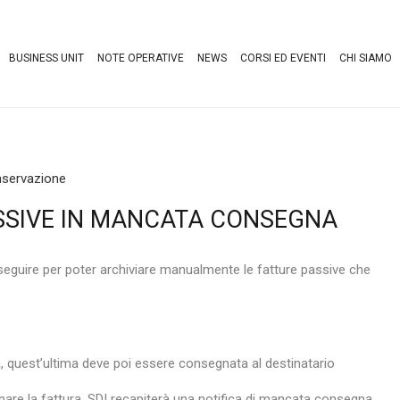
BUSINESS UNIT
NOTE OPERATIVE
NEWS
CORSI ED EVENTI
CHI SIAMO
onservazione
PASSIVE IN MANCATA CONSEGNA
eguire per poter archiviare manualmente le fatture passive che
a, quest’ultima deve poi essere consegnata al destinatario
egnare la fattura, SDI recapiterà una notifica di mancata consegna