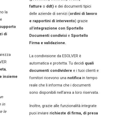
fatture
o
ddt)
e dei documenti tipici
no la
delle aziende di servizi (
ordini di lavoro
se
e rapportini di intervento
) grazie
supporto
all’
integrazione con Sportello
zi di
Documenti condivisi
e
Sportello
Firma e validazione.
arezza
La condivisione da ESOLVER è
LVER
automatica e protetta. Tu decidi
quali
eta
,
documenti condividere
e i tuoi clienti e
e insieme
fornitori ricevono una
notifica
in tempo
reale che li informa che i documenti
sono disponibili nell’area a loro riservata.
un
 in
Inoltre, grazie alle funzionalità integrate
e le
puoi inviare
richieste di firma, di presa