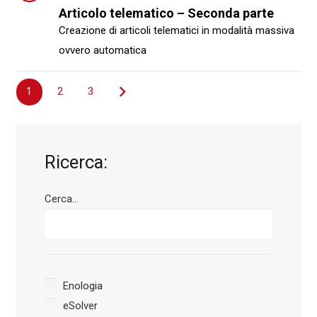
Articolo telematico – Seconda parte
Creazione di articoli telematici in modalità massiva
ovvero automatica
Navigazione
1
2
3
articoli
Ricerca:
Cerca...
Enologia
eSolver