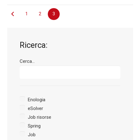
Navigazione
1
2
3
articoli
Ricerca:
Cerca...
Enologia
eSolver
Job risorse
Spring
Job