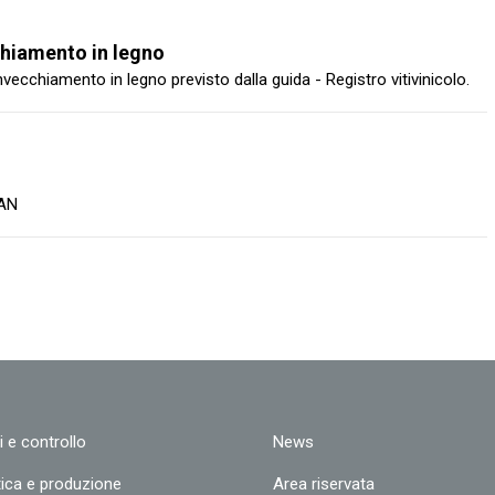
chiamento in legno
vecchiamento in legno previsto dalla guida - Registro vitivinicolo.
IAN
i e controllo
News
tica e produzione
Area riservata