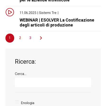
11.06.2025 | Sistemi Tre |
WEBINAR | ESOLVER La Costificazione
degli articoli di produzione
Navigazione
1
2
3
articoli
Ricerca:
Cerca...
Enologia